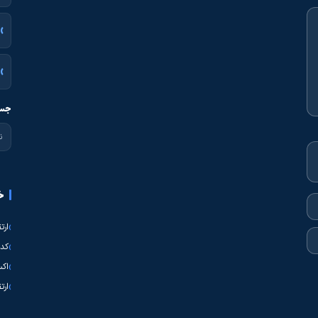
جست
خ
ارت
کدی
اکس
ارت