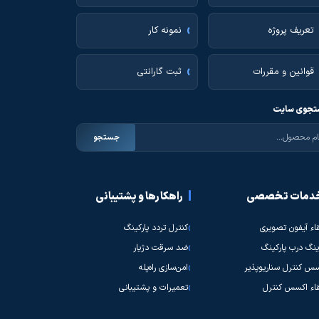
تعریف پروژه
نمونه کار
قوانین و مقررات
ثبت گارانتی
جوی سایت
جستجو
دمات تخصصی
راهکارها و پشتیبانی
قاء آیفون تصویری
کنترل تردد پارکینگ
نگ درب پارکینگ
ضد سرقت دژیار
س کنترل سناریوپذیر
امن‌سازی راه‌پله
قاء اکسس کنترل
تعمیرات و پشتیبانی