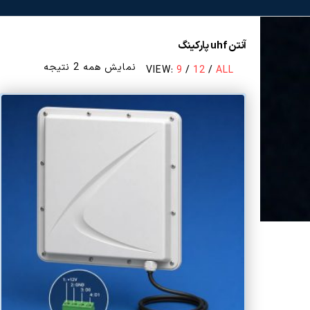
آنتن uhf پارکینگ
مرتب‌سازی
نمایش همه 2 نتیجه
VIEW:
9
/
12
/
ALL
بر
اساس
قیمت:
زیاد
به
کم