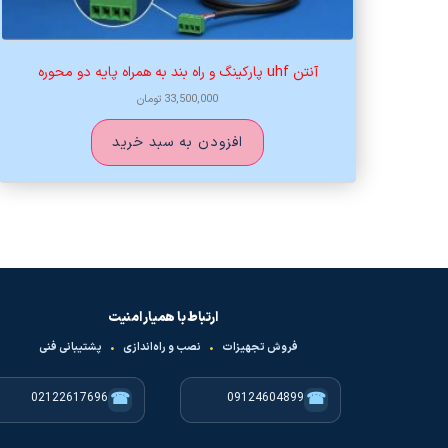
آنتن uhf پارکینگ و راه بند به همراه پایه دو محوره
33,500,000
تومان
افزودن به سبد خرید
ارتباط با همیار امنیت
فروش تجهیزات
•
نصب و راه‌اندازی
•
پشتیبانی فنی
☎
☎
02122617696
09124604899