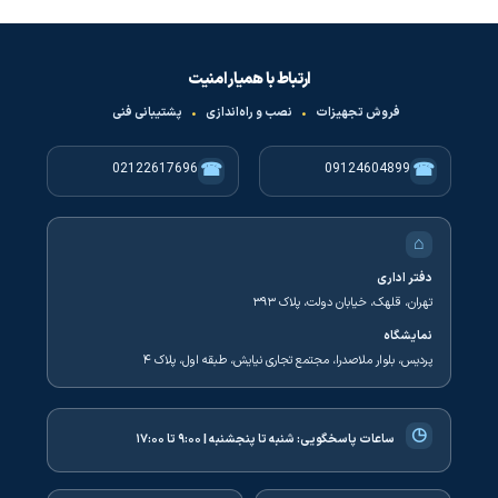
ارتباط با همیار امنیت
فروش تجهیزات
•
نصب و راه‌اندازی
•
پشتیبانی فنی
☎
☎
02122617696
09124604899
⌂
دفتر اداری
تهران، قلهک، خیابان دولت، پلاک ۳۹۳
نمایشگاه
پردیس، بلوار ملاصدرا، مجتمع تجاری نیایش، طبقه اول، پلاک ۴
◷
ساعات پاسخگویی:
شنبه تا پنجشنبه | ۹:۰۰ تا ۱۷:۰۰