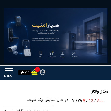
Ski
همیار امنیت
کنترل تردد و هوشمندسازی
t
تجهیزات
th
conten
0
0 تومان
MENU
مبدل ولتاژ
در حال نمایش یک نتیجه
VIEW:
9
/
12
/
ALL