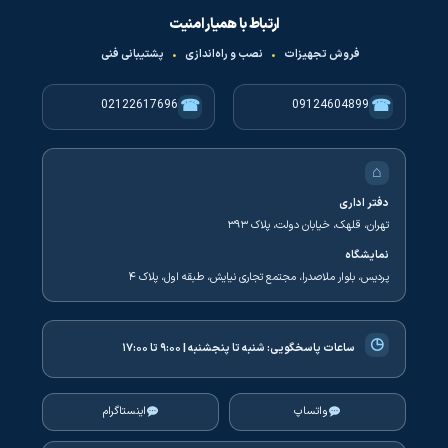
ارتباط با همیار امنیت
فروش تجهیزات
•
نصب و راه‌اندازی
•
پشتیبانی فنی
☎
☎
02122617696
09124604899
⌂
دفتر اداری
تهران، قلهک، خیابان دولت، پلاک ۳۹۳
نمایشگاه
پردیس، بلوار ملاصدرا، مجتمع تجاری نیایش، طبقه اول، پلاک ۴
◷
ساعات پاسخگویی:
شنبه تا پنجشنبه | ۹:۰۰ تا ۱۷:۰۰
واتساپ
اینستاگرام