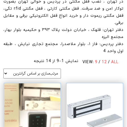
در تهران ، نصب قفل مگنتی در پردیس و حوالی تهران بصورت
توکار امن و ضد سرقت. قفل مگنتی کارتی ، قفل مگنتی rfid تگی،
قفل مگنتی ریموت دار و خرید انواع قفل الکترونیکی برقی و مقابل
برقی.
دفتر تهران: قلهک ، خیابان دولت پلاک ۳۹۳ و حکیمیه بلوار بهار،
مجتمع الیزه
دفتر پردیس: فاز ۱، بلوار ملاصدرا، مجتمع تجاری نیایش ، طبقه
اول واحد 4
مرتب‌سازی
نمایش 1–9 از 14 نتیجه
VIEW:
9
/
12
/
ALL
بر
اساس
قیمت:
زیاد
به
کم