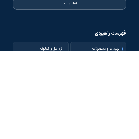
تماس با ما
فهرست راهبردی
تولیدات و محصولات
نرم‌افزار و کاتالوگ
توانمندی‌ها
نظرات مشتریان
تعریف پروژه
نمونه کار
قوانین و مقررات
ثبت گارانتی
جستجوی سایت
جستجو