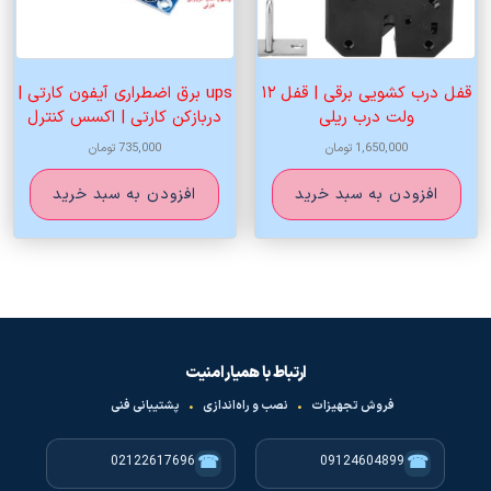
قفل درب کشویی برقی | قفل ۱۲
ups برق اضطراری آیفون کارتی |
ولت درب ریلی
دربازکن کارتی | اکسس کنترل
1,650,000
تومان
735,000
تومان
افزودن به سبد خرید
افزودن به سبد خرید
ارتباط با همیار امنیت
فروش تجهیزات
•
نصب و راه‌اندازی
•
پشتیبانی فنی
☎
☎
02122617696
09124604899