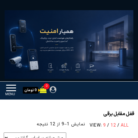
Ski
همیار امنیت
کنترل تردد و هوشمندسازی
t
تجهیزات
th
conten
0
0 تومان
MENU
قفل مقابل برقی
مرتب‌سازی
نمایش 1–9 از 12 نتیجه
VIEW:
9
/
12
/
ALL
بر