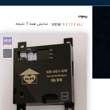
ریموت
مرتب‌سازی
نمایش همه 7 نتیجه
VIEW:
9
/
12
/
ALL
بر
اساس
قیمت:
زیاد
به
کم