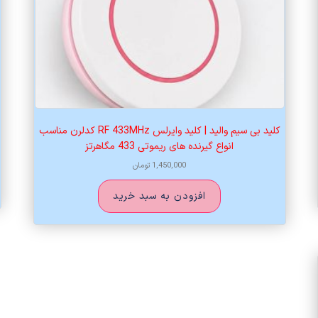
کلید بی سیم والید | کلید وایرلس RF 433MHz کدلرن مناسب
انواع گیرنده های ریموتی 433 مگاهرتز
1,450,000
تومان
افزودن به سبد خرید