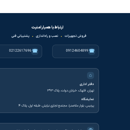
ارتباط با همیار امنیت
فروش تجهیزات
•
نصب و راه‌اندازی
•
پشتیبانی فنی
☎
☎
02122617696
09124604899
⌂
دفتر اداری
تهران، قلهک، خیابان دولت، پلاک ۳۹۳
نمایشگاه
پردیس، بلوار ملاصدرا، مجتمع تجاری نیایش، طبقه اول، پلاک ۴