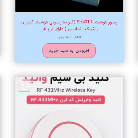
رسیور هوشمند SH401R (گیرنده ریموتی هوشمند آیفون ،
پارکینگ ، آسانسور ) دارای نرم افزار
4,750,000
تومان
افزودن به سبد خرید