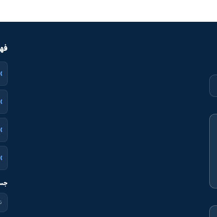
فهر
جست