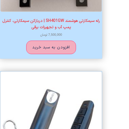
رله سیمکارتی هوشمند SH401GW | دربازکن سیمکارتی، کنترل
پمپ آب و تجهیزات برقی
7,500,000
تومان
افزودن به سبد خرید