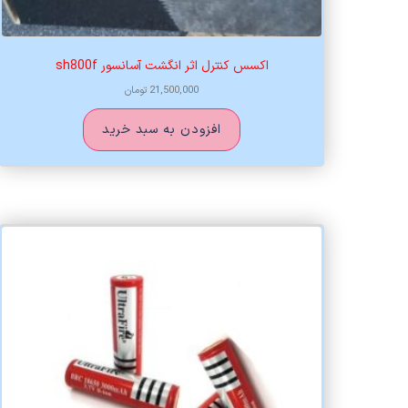
اکسس کنترل اثر انگشت آسانسور sh800f
21,500,000
تومان
افزودن به سبد خرید