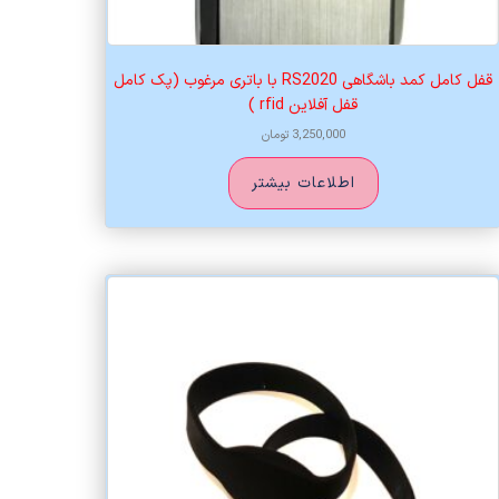
قفل کامل کمد باشگاهی RS2020 با باتری مرغوب (پک کامل
قفل آفلاین rfid )
3,250,000
تومان
اطلاعات بیشتر