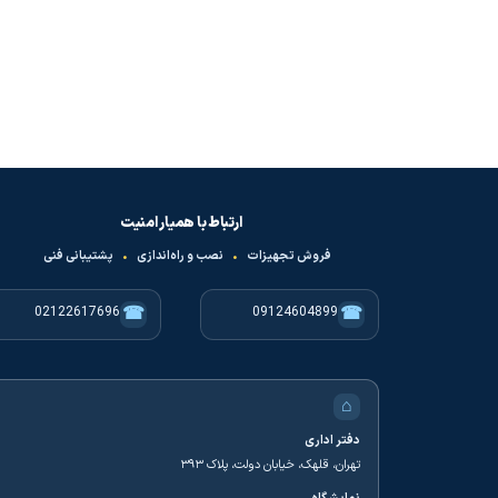
دستبند فنری ( لاکر مچ بندی ) رنگ آبی rfid
73,500
تومان