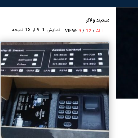
دستبند و لاکر
مرتب‌س
نمایش 1–9 از 13 نتیجه
VIEW:
9
/
12
/
ALL
بر
اساس
قیمت:
زیاد
به
کم