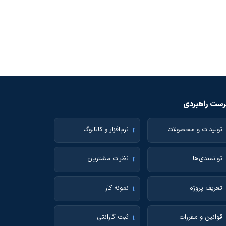
تگ دستبندی دو تیکه (100 عدد) سلیکونی مرغوب رنگ آبی
اطلاعات بیشتر