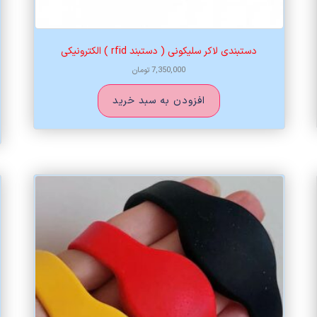
دستبندی لاکر سلیکونی ( دستبند rfid ) الکترونیکی
7,350,000
تومان
افزودن به سبد خرید