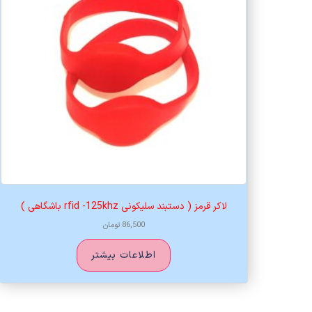
لاکر قرمز ( دستبند سلیکونی rfid -125khz باشگاهی )
86,500
تومان
اطلاعات بیشتر