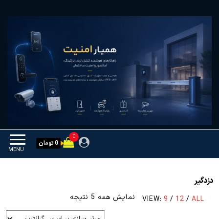
Ski
همیار امنیت
کنترل تردد و هوشمندسازی
t
تجهیزات
th
conten
0
0 تومان
MENU
دزدگیر
مرتب‌سازی
نمایش همه 5 نتیجه
VIEW:
9
/
12
/
ALL
بر