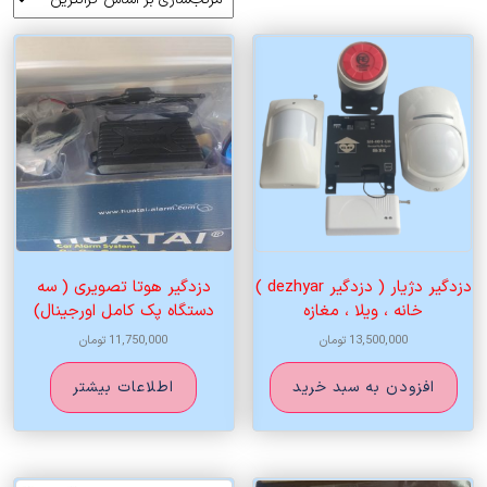
اساس
قیمت:
زیاد
به
کم
دزدگیر دژیار ( دزدگیر dezhyar )
دزدگیر هوتا تصویری ( سه
خانه ، ویلا ، مغازه
دستگاه پک کامل اورجینال)
13,500,000
تومان
11,750,000
تومان
افزودن به سبد خرید
اطلاعات بیشتر