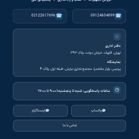
☎
☎
02122617696
09124604899
⌂
دفتر اداری
تهران، قلهک، خیابان دولت، پلاک ۳۹۳
نمایشگاه
پردیس، بلوار ملاصدرا، مجتمع تجاری نیایش، طبقه اول، پلاک ۴
◷
ساعات پاسخگویی:
شنبه تا پنجشنبه | ۹:۰۰ تا ۱۷:۰۰
واتساپ
اینستاگرام
تماس با ما