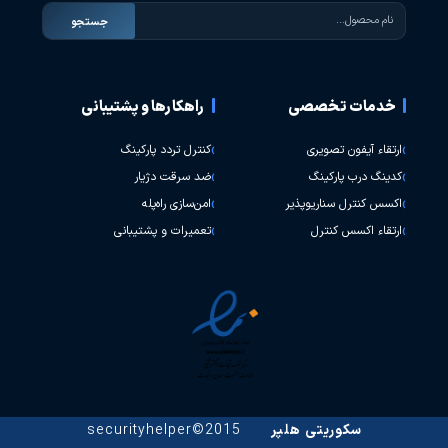
جستجو
خدمات تخصصی
راهکارها و پشتیبانی
ارتقاء آیفون تصویری
کنترل تردد پارکینگ
کدینگ درب پارکینگ
ضد سرقت دژیار
اکسس کنترل سناریوپذیر
امن‌سازی راه‌پله
ارتقاء اکسس کنترل
تعمیرات و پشتیبانی
سکوریتی هلپر
2015©securityhelper