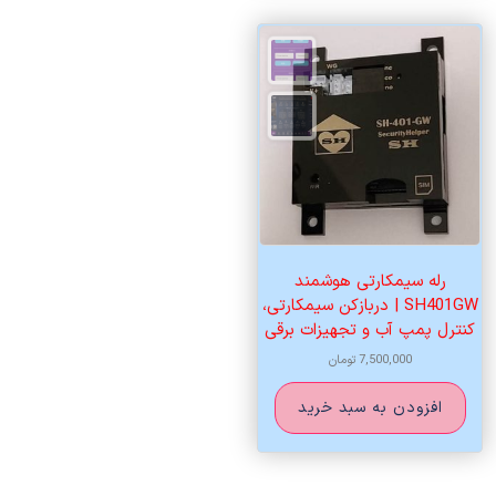
رله سیمکارتی هوشمند
SH401GW | دربازکن سیمکارتی،
کنترل پمپ آب و تجهیزات برقی
7,500,000
تومان
افزودن به سبد خرید