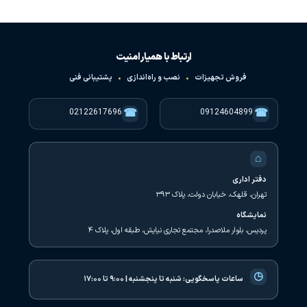
ارتباط با همیار امنیت
فروش تجهیزات
•
نصب و راه‌اندازی
•
پشتیبانی فنی
☎
☎
02122617696
09124604899
⌂
دفتر اداری
تهران، قلهک، خیابان دولت، پلاک ۳۹۳
نمایشگاه
پردیس، بلوار ملاصدرا، مجتمع تجاری نیایش، طبقه اول، پلاک ۴
◷
ساعات پاسخگویی:
شنبه تا پنجشنبه | ۹:۰۰ تا ۱۷:۰۰