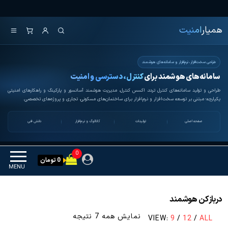
Ski
همیار امنیت
کنترل تردد و هوشمندسازی
t
تجهیزات
همیار
امنیت
th
conten
طراحی سخت‌افزار، نرم‌افزار و سامانه‌های هوشمند
سامانه‌های هوشمند برای
کنترل، دسترسی و امنیت
طراحی و تولید سامانه‌های کنترل تردد، اکسس کنترل، مدیریت هوشمند آسانسور و پارکینگ و راهکارهای امنیتی
یکپارچه؛ مبتنی بر توسعه سخت‌افزار و نرم‌افزار برای ساختمان‌های مسکونی، تجاری و پروژه‌های تخصصی.
صفحه اصلی
تولیدات
کاتالوگ و نرم‌افزار
دانش فنی
0
0 تومان
MENU
دربازکن هوشمند
مرتب‌سازی
نمایش همه 7 نتیجه
VIEW:
9
/
12
/
ALL