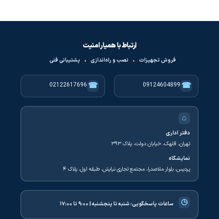
ارتباط با همیار امنیت
فروش تجهیزات
•
نصب و راه‌اندازی
•
پشتیبانی فنی
☎
☎
02122617696
09124604899
⌂
دفتر اداری
تهران، قلهک، خیابان دولت، پلاک ۳۹۳
نمایشگاه
پردیس، بلوار ملاصدرا، مجتمع تجاری نیایش، طبقه اول، پلاک ۴
◷
ساعات پاسخگویی:
شنبه تا پنجشنبه | ۹:۰۰ تا ۱۷:۰۰