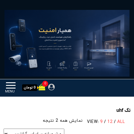
Ski
همیار امنیت
کنترل تردد و هوشمندسازی
t
تجهیزات
th
conten
0
0 تومان
MENU
تگ uhf
مرتب‌سازی
نمایش همه 2 نتیجه
VIEW:
9
/
12
/
ALL
بر