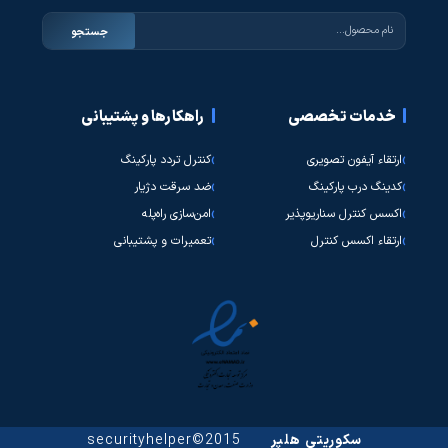
جستجو
خدمات تخصصی
راهکارها و پشتیبانی
ارتقاء آیفون تصویری
کنترل تردد پارکینگ
کدینگ درب پارکینگ
ضد سرقت دژیار
اکسس کنترل سناریوپذیر
امن‌سازی راه‌پله
ارتقاء اکسس کنترل
تعمیرات و پشتیبانی
سکوریتی هلپر
2015©securityhelper