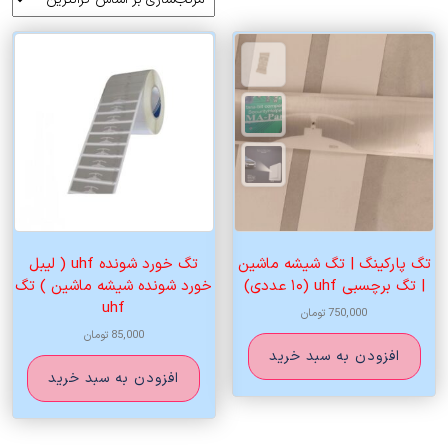
اساس
قیمت:
زیاد
به
کم
تگ پارکینگ | تگ شیشه ماشین
تگ خورد شونده uhf ( لیبل
| تگ برچسبی uhf (۱۰ عددی)
خورد شونده شیشه ماشین ) تگ
uhf
750,000
تومان
85,000
تومان
افزودن به سبد خرید
افزودن به سبد خرید