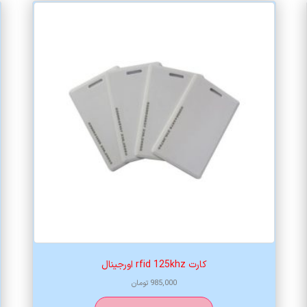
کارت rfid 125khz اورجینال
985,000
تومان