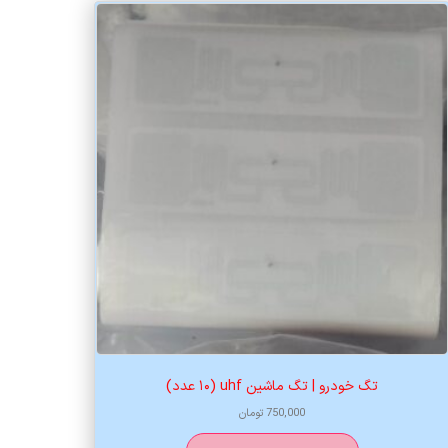
تگ خودرو | تگ ماشین uhf (۱۰ عدد)
750,000
تومان