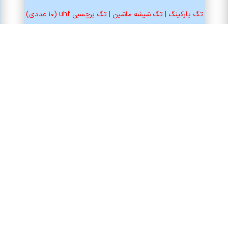
تگ پارکینگ | تگ شیشه ماشین | تگ برچسبی uhf (۱۰ عددی)
750,000
تومان
افزودن به سبد خرید