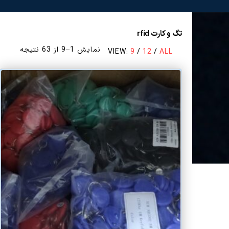
تگ و کارت rfid
مرتب‌س
نمایش 1–9 از 63 نتیجه
VIEW:
9
/
12
/
ALL
بر
اساس
قیمت:
زیاد
به
کم