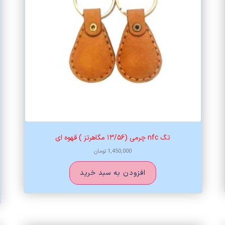
تگ nfc چرمی (۱۳/۵۶ مگاهرتز ) قهوه ای
1,450,000
تومان
افزودن به سبد خرید