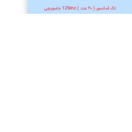
تگ آسانسور ( ۲۰ عدد ) 125khz جاسویچی
420,000
تومان
افزودن به سبد خرید