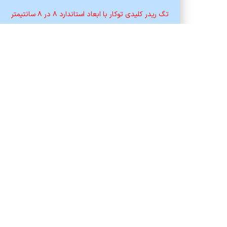
تگ ریدر کلیدی توکار با ابعاد استاندارد ۸ در ۸ سانتیمتر
750,000
تومان
افزودن به سبد خرید