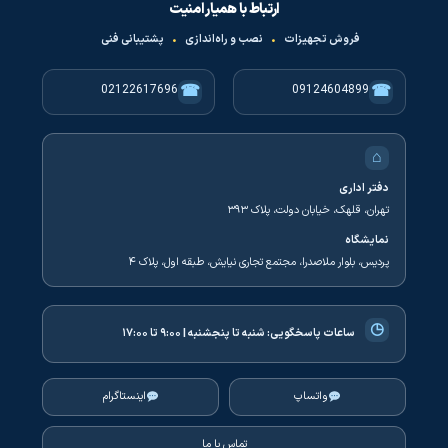
ارتباط با همیار امنیت
فروش تجهیزات
•
نصب و راه‌اندازی
•
پشتیبانی فنی
☎
☎
02122617696
09124604899
⌂
دفتر اداری
تهران، قلهک، خیابان دولت، پلاک ۳۹۳
نمایشگاه
پردیس، بلوار ملاصدرا، مجتمع تجاری نیایش، طبقه اول، پلاک ۴
◷
ساعات پاسخگویی:
شنبه تا پنجشنبه | ۹:۰۰ تا ۱۷:۰۰
واتساپ
اینستاگرام
تماس با ما