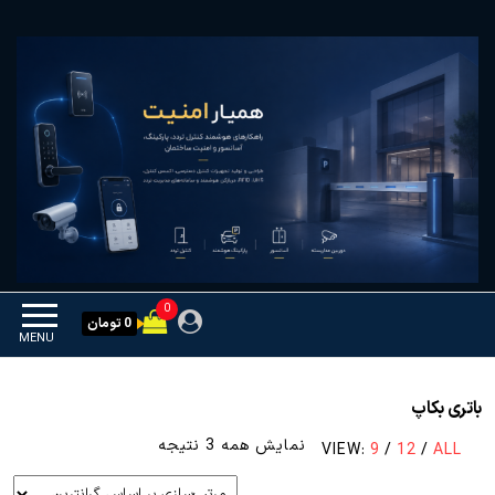
Ski
همیار امنیت
کنترل تردد و هوشمندسازی
t
تجهیزات
th
conten
0
0 تومان
MENU
باتری بکاپ
مرتب‌سازی
نمایش همه 3 نتیجه
VIEW:
9
/
12
/
ALL
بر