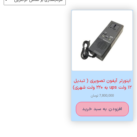
اینورتر آیفون تصویری ( تبدیل
۱۲ ولت ups به ۲۲۰ ولت شهری)
7,800,000
تومان
افزودن به سبد خرید