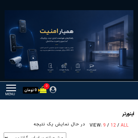
Ski
همیار امنیت
کنترل تردد و هوشمندسازی
t
تجهیزات
th
conten
0
0 تومان
MENU
اینورتر
در حال نمایش یک نتیجه
VIEW:
9
/
12
/
ALL