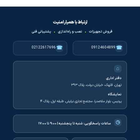
ارتباط با همیار امنیت
فروش تجهیزات
•
نصب و راه‌اندازی
•
پشتیبانی فنی
☎
☎
02122617696
09124604899
⌂
دفتر اداری
تهران، قلهک، خیابان دولت، پلاک ۳۹۳
نمایشگاه
پردیس، بلوار ملاصدرا، مجتمع تجاری نیایش، طبقه اول، پلاک ۴
◷
ساعات پاسخگویی:
شنبه تا پنجشنبه | ۹:۰۰ تا ۱۷:۰۰