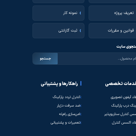
تعریف پروژه
نمونه کار
قوانین و مقررات
ثبت گارانتی
جوی سایت
جستجو
دمات تخصصی
راهکارها و پشتیبانی
قاء آیفون تصویری
کنترل تردد پارکینگ
نگ درب پارکینگ
ضد سرقت دژیار
س کنترل سناریوپذیر
امن‌سازی راه‌پله
قاء اکسس کنترل
تعمیرات و پشتیبانی