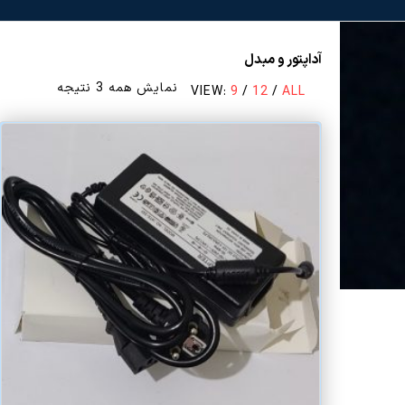
آداپتور و مبدل
مرتب‌سازی
نمایش همه 3 نتیجه
VIEW:
9
/
12
/
ALL
بر
اساس
قیمت:
زیاد
به
کم