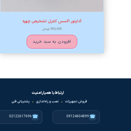
آداپتور اکسس کنترل تشخیص چهره
950,000
تومان
افزودن به سبد خرید
ارتباط با همیار امنیت
فروش تجهیزات
•
نصب و راه‌اندازی
•
پشتیبانی فنی
☎
☎
02122617696
09124604899