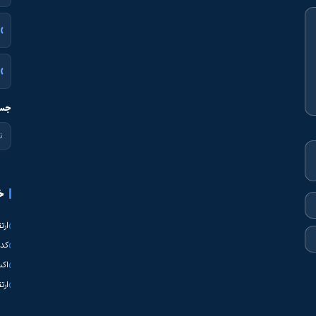
جست
خ
ارت
کدی
اکس
ارت