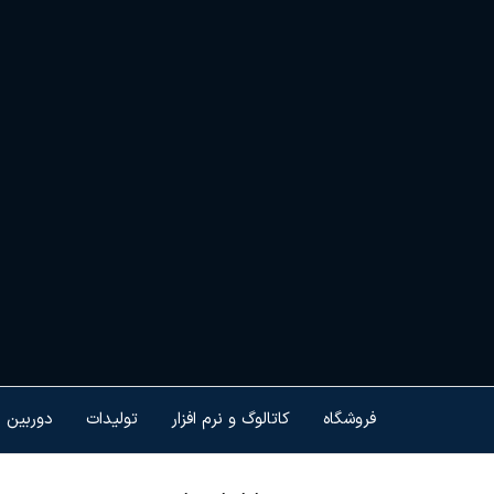
Ski
t
th
conten
هم
کنت
هو
ام
تجه
فروشگاه
کاتالوگ و نرم افزار
تولیدات
دوربین 