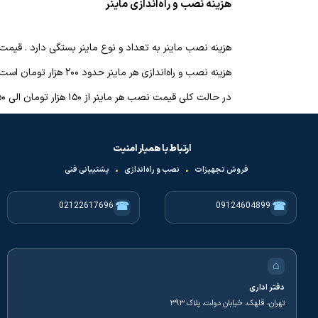
هزینه نصب و راه‌اندازی ماینر
هزینه نصب ماینر به تعداد و نوع ماینر بستگی دارد . قیمت 
هزینه نصب و راه‌اندازی هر ماینر حدود ۲۰۰ هزار تومان است که هرچه تعداد بالاتر رود هزینه نصب ماینر پایینتر آمده اما ممکن است هزینه کابل کشی و کنترل تغذیه افزایش یابد .
در حالت کلی قیمت نصب هر ماینر از ۱۵۰ هزار تومان الی ۲۵۰ هزار تومان متغیر است .
ارتباط با همیار امنیت
فروش تجهیزات
•
نصب و راه‌اندازی
•
پشتیبانی فنی
☎
☎
02122617696
09124604899
⌂
دفتر اداری
تهران، قلهک، خیابان دولت، پلاک ۳۹۳