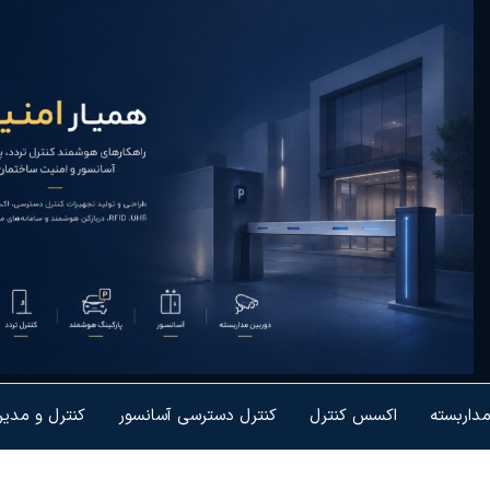
یار
رل تردد و
شمندسازی
نیت
یزات
مداربسته
اکسس کنترل
کنترل دسترسی آسانسور
کنترل و مدی