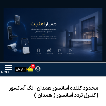
Ski
همیار امنیت
کنترل تردد و هوشمندسازی تجهیزات
t
th
conten
0
0 تومان
MENU
محدود کننده آسانسور همدان | تگ آسانسور
| کنترل تردد آسانسور ( همدان )