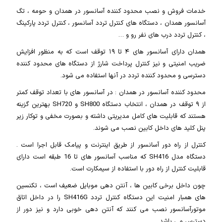
خدمات فروش و نصب محدود کننده آسانسور در همدان و حومه ، تگ
آسانسور همدان ، دستگاه های کنترل تردد آسانسور ، کنترل تردد پارکینگ
، کنترل تردد درب های نفر رو و …
همدان دارای آسانسور های ۴ تا ۱۹ توقف است که به منظور افزایش
ضریب امنیتی و نیز کنترل پرداخت شارژ از دستگاه های محدود کننده
دسترسی و محدود کننده تردد در آنها استفاده می شود.
محدود کننده آسانسور در همدان : در آسانسور های با تعداد توقف کمتر
از ۹ توقف در همدان ، انتخاب دستگاه SH800 و SH720 بهترین گزینه
هستند که قابلیت های کامل مدیریتی داشته و بصورت مخفی و توکار زیر
پنل کلید های داخل کابین نصب می شوند.
کنترل از راه دور آسانسور از طریق اینترنت و پیامک قابل اجرا است .
دستگاه مدل SH416 که مناسب آسانسور های تا 16 طبقه است دارای
قابلیت کنترل از راه دور با استفاده از سیمکارت است.
چون داخل برخی کابین ها ، آنتن دهی موبایل ضعیف است ، تکنسین
های همبار امنیت این دستگاه کنترل تردد SH416G را در داخل اتاق
موتورآسانسور نصب می کنند که آنتن دهی خوبی دارد و نیز دور از
دسترس می باشد.