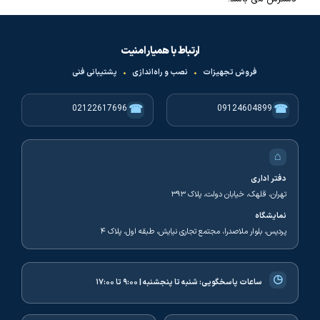
ارتباط با همیار امنیت
فروش تجهیزات
•
نصب و راه‌اندازی
•
پشتیبانی فنی
☎
☎
02122617696
09124604899
⌂
دفتر اداری
تهران، قلهک، خیابان دولت، پلاک ۳۹۳
نمایشگاه
پردیس، بلوار ملاصدرا، مجتمع تجاری نیایش، طبقه اول، پلاک ۴
◷
ساعات پاسخگویی:
شنبه تا پنجشنبه | ۹:۰۰ تا ۱۷:۰۰