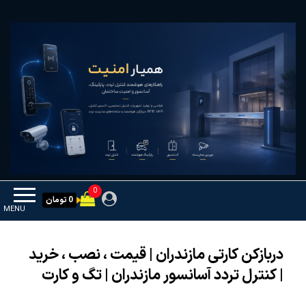
Ski
همیار امنیت
کنترل تردد و هوشمندسازی تجهیزات
t
th
conten
0
0 تومان
MENU
دربازکن کارتی مازندران | قیمت ، نصب ، خرید
| کنترل تردد آسانسور مازندران | تگ و کارت