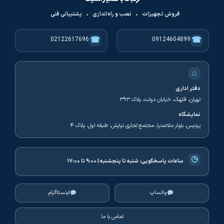
فروش تجهیزات
•
نصب و راه‌اندازی
•
پشتیبانی فنی
☎
☎
02122617696
09124604899
⌂
دفتر اداری
تهران، قلهک، خیابان دولت، پلاک ۳۹۳
نمایشگاه
پردیس، بلوار ملاصدرا، مجتمع تجاری نیایش، طبقه اول، پلاک ۴
◷
ساعات پاسخگویی:
شنبه تا پنجشنبه | ۹:۰۰ تا ۱۷:۰۰
واتساپ
اینستاگرام
تماس با ما