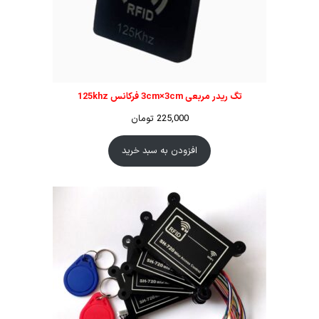
تگ ریدر مربعی 3cm×3cm فرکانس 125khz
225,000
تومان
افزودن به سبد خرید