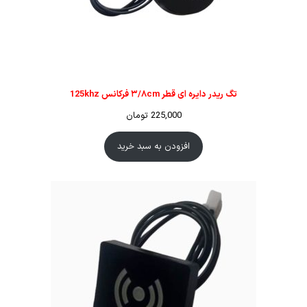
تگ ریدر دایره ای قطر ۳/۸cm فرکانس 125khz
225,000
تومان
افزودن به سبد خرید