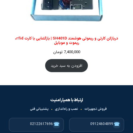
دربازکن کارتی و ریموتی هوشمند SH401D | بازگشایی با کارت rfid،
ریموت و موبایل
7,400,000
تومان
افزودن به سبد خرید
ارتباط با همیار امنیت
فروش تجهیزات
•
نصب و راه‌اندازی
•
پشتیبانی فنی
☎
☎
02122617696
09124604899