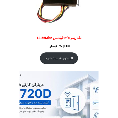
تگ ریدر nfc فرکانس 13.56Mhz
750,000
تومان
افزودن به سبد خرید