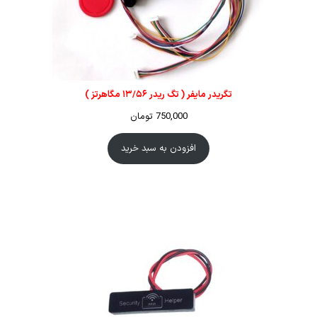
تگریدر مایفر ( تگ ریدر ۱۳/۵۶ مگاهرتز )
750,000
تومان
افزودن به سبد خرید