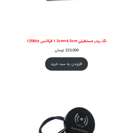
تگ ریدر مستطیلی 1.2cm×4.5cm فرکانس 125khz
225,000
تومان
افزودن به سبد خرید