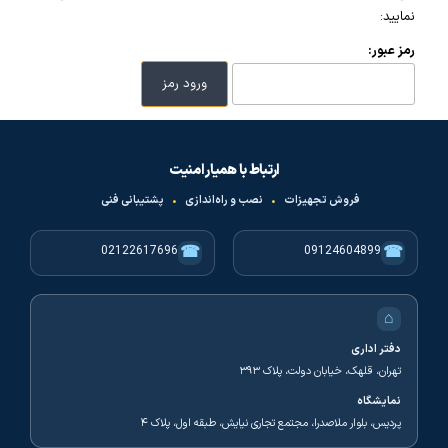
نمایید:
رمز عبور:
ارتباط با همیار امنیت
فروش تجهیزات
•
نصب و راه‌اندازی
•
پشتیبانی فنی
☎
☎
02122617696
09124604899
⌂
دفتر اداری
تهران، قلهک، خیابان دولت، پلاک ۳۹۳
نمایشگاه
پردیس، بلوار ملاصدرا، مجتمع تجاری نیایش، طبقه اول، پلاک ۴