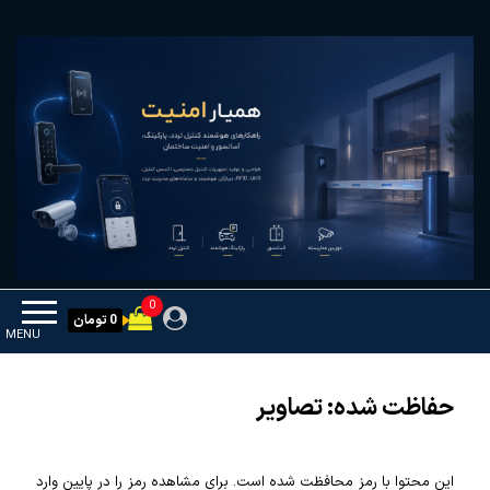
Ski
همیار امنیت
کنترل تردد و هوشمندسازی تجهیزات
t
th
conten
0
0 تومان
MENU
حفاظت شده: تصاویر
این محتوا با رمز محافظت شده است. برای مشاهده رمز را در پایین وارد