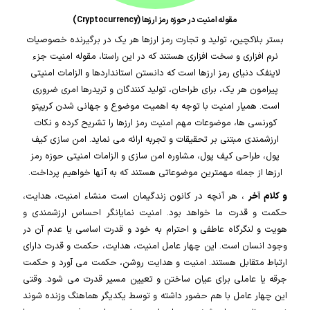
مقوله امنیت در حوزه رمز ارزها (Cryptocurrency)
بستر بلاکچین، تولید و تجارت رمز ارزها هر یک در برگیرنده خصوصیات
نرم افزاری و سخت افزاری هستند که در این راستا، مقوله امنیت جزء
لاینفک دنیای رمز ارزها است که دانستن استانداردها و الزامات امنیتی
پیرامون هر یک، برای طراحان، تولید کنندگان و تریدرها امری ضروری
است. همیار امنیت با توجه به اهمیت موضوع و جهانی شدن کریپتو
کورنسی ها، موضوعات مهم امنیت رمز ارزها را تشریح کرده و نکات
ارزشمندی مبتنی بر تحقیقات و تجربه ارائه می نماید. امن سازی کیف
پول، طراحی کیف پول، مشاوره امن سازی و الزامات امنیتی حوزه رمز
ارزها از جمله مهمترین موضوعاتی هستند که به آنها خواهیم پرداخت.
و کلام آخر
، هر آنچه در کانون زندگیمان است منشاء امنیت، هدایت،
حکمت و قدرت ما خواهد بود. امنیت نمایانگر احساس ارزشمندی و
هویت و لنگرگاه عاطفی و احترام به خود و قدرت اساسی یا عدم آن در
وجود انسان است. این چهار عامل امنیت، هدایت، حکمت و قدرت دارای
ارتباط متقابل هستند. امنیت و هدایت روشن، حکمت می آورد و حکمت
جرقه یا عاملی برای عیان ساختن و تعیین مسیر قدرت می شود. وقتی
این چهار عامل با هم حضور داشته و توسط یکدیگر هماهنگ وزنده شوند