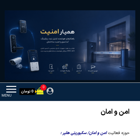
Ski
همیار امنیت
کنترل تردد و هوشمندسازی تجهیزات
t
th
conten
0
0 تومان
MENU
امن و امان
حوزه فعالیت
امن و امان/ سکیوریتی هلپر :