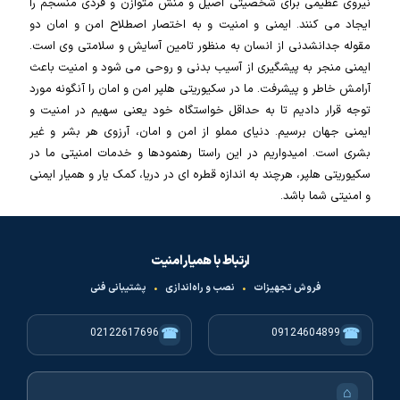
نیروی عظیمی برای شخصیتی اصیل و منش متوازن و فردی منسجم را
ایجاد می کنند. ایمنی و امنیت و به اختصار اصطلاح امن و امان دو
مقوله جدانشدنی از انسان به منظور تامین آسایش و سلامتی وی است.
ایمنی منجر به پیشگیری از آسیب بدنی و روحی می شود و امنیت باعث
آرامش خاطر و پیشرفت. ما در سکیوریتی هلپر امن و امان را آنگونه مورد
توجه قرار دادیم تا به حداقل خواستگاه خود یعنی سهیم در امنیت و
ایمنی جهان برسیم. دنیای مملو از امن و امان، آرزوی هر بشر و غیر
بشری است. امیدواریم در این راستا رهنمودها و خدمات امنیتی ما در
سکیوریتی هلپر، هرچند به اندازه قطره ای در دریا، کمک یار و همیار ایمنی
و امنیتی شما باشد.
ارتباط با همیار امنیت
فروش تجهیزات
•
نصب و راه‌اندازی
•
پشتیبانی فنی
☎
☎
02122617696
09124604899
⌂